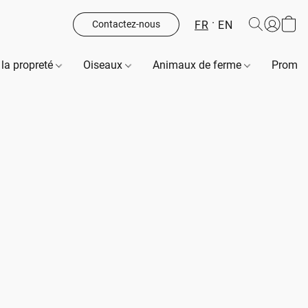
FR
EN
Contactez-nous
 la propreté
Oiseaux
Animaux de ferme
Promot